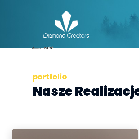
wróć
portfolio
Nasze Realizacj